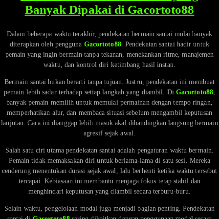
Banyak Dipakai di Gacortoto88
Dalam beberapa waktu terakhir, pendekatan bermain santai mulai banyak
diterapkan oleh pengguna
Gacortoto88
. Pendekatan santai hadir untuk
pemain yang ingin bermain tanpa tekanan, menekankan ritme, manajemen
waktu, dan kontrol diri ketimbang hasil instan.
Bermain santai bukan berarti tanpa tujuan. Justru, pendekatan ini membuat
pemain lebih sadar terhadap setiap langkah yang diambil. Di
Gacortoto88
,
banyak pemain memilih untuk memulai permainan dengan tempo ringan,
memperhatikan alur, dan membaca situasi sebelum mengambil keputusan
lanjutan. Cara ini dianggap lebih masuk akal dibandingkan langsung bermain
agresif sejak awal.
Salah satu ciri utama pendekatan santai adalah pengaturan waktu bermain.
Pemain tidak memaksakan diri untuk berlama-lama di satu sesi. Mereka
cenderung menentukan durasi sejak awal, lalu berhenti ketika waktu tersebut
tercapai. Kebiasaan ini membantu menjaga fokus tetap stabil dan
menghindari keputusan yang diambil secara terburu-buru.
Selain waktu, pengelolaan modal juga menjadi bagian penting. Pendekatan
santai di
Gacortoto88
sering dikaitkan dengan penggunaan modal secara